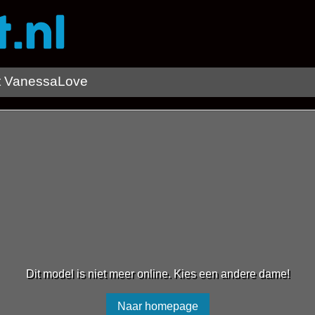
t VanessaLove
Dit model is niet meer online. Kies een andere dame!
Naar homepage