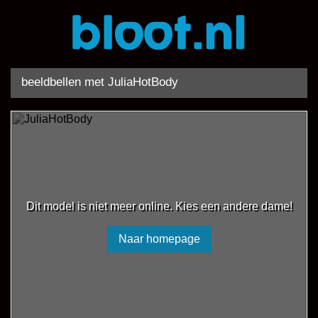
beeldbellen met JuliaHotBody
Dit model is niet meer online. Kies een andere dame!
Naar homepage