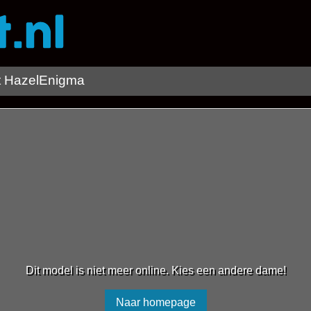
t HazelEnigma
Dit model is niet meer online. Kies een andere dame!
Naar homepage