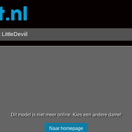
LittleDeviil
Dit model is niet meer online. Kies een andere dame!
Naar homepage