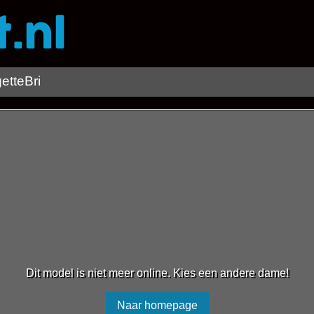
etteBri
Dit model is niet meer online. Kies een andere dame!
Naar homepage