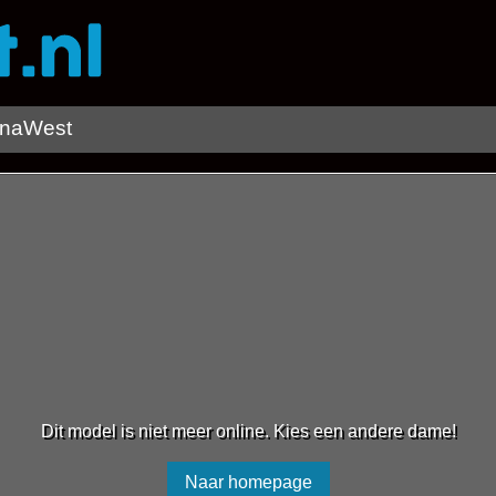
enaWest
Dit model is niet meer online. Kies een andere dame!
Naar homepage