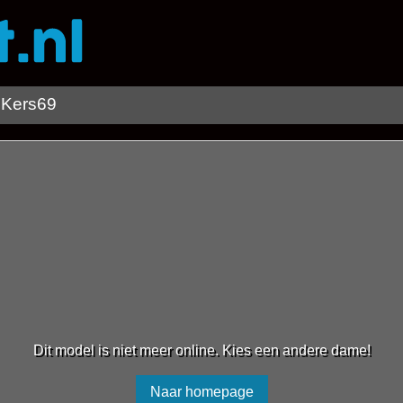
eKers69
Dit model is niet meer online. Kies een andere dame!
Naar homepage