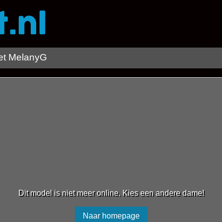
t MelanyG
Dit model is niet meer online. Kies een andere dame!
Naar homepage