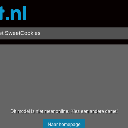
t SweetCookies
Dit model is niet meer online. Kies een andere dame!
Naar homepage