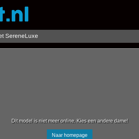
t SereneLuxe
Dit model is niet meer online. Kies een andere dame!
Naar homepage