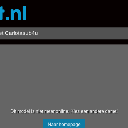
 Carlotasub4u
Dit model is niet meer online. Kies een andere dame!
Naar homepage