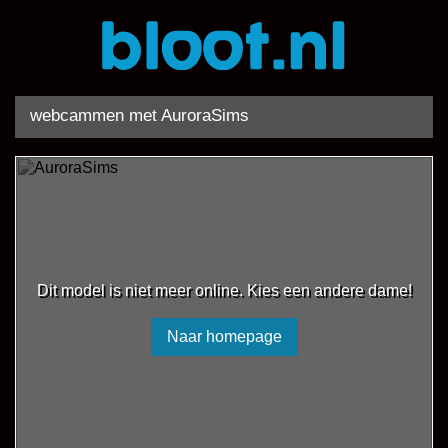
webcammen met AuroraSims
Dit model is niet meer online. Kies een andere dame!
Naar homepage