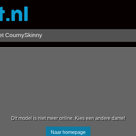
t CournySkinny
Dit model is niet meer online. Kies een andere dame!
Naar homepage